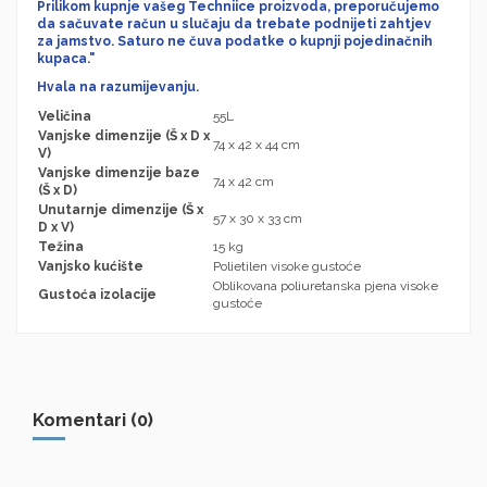
Prilikom kupnje vašeg Techniice proizvoda, preporučujemo
da sačuvate račun u slučaju da trebate podnijeti zahtjev
za jamstvo. Saturo ne čuva podatke o kupnji pojedinačnih
kupaca."
Hvala na razumijevanju.
Veličina
55L
Vanjske dimenzije (Š x D x
74 x 42 x 44 cm
V)
Vanjske dimenzije baze
74 x 42 cm
(Š x D)
Unutarnje dimenzije (Š x
57 x 30 x 33 cm
D x V)
Težina
15 kg
Vanjsko kućište
Polietilen visoke gustoće
Oblikovana poliuretanska pjena visoke
Gustoća izolacije
gustoće
Komentari (0)