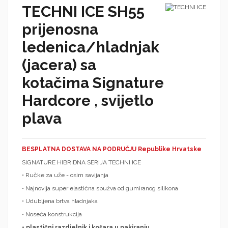
TECHNI ICE SH55
prijenosna
ledenica/hladnjak
(jacera) sa
kotačima Signature
Hardcore , svijetlo
plava
BESPLATNA DOSTAVA NA PODRUČJU Republike Hrvatske
SIGNATURE HIBRIDNA SERIJA TECHNI ICE
• Ručke za uže - osim savijanja
• Najnovija super elastična spužva od gumiranog silikona
• Udubljena brtva hladnjaka
• Noseća konstrukcija
• plastični razdjelnik i košara u pakiranju