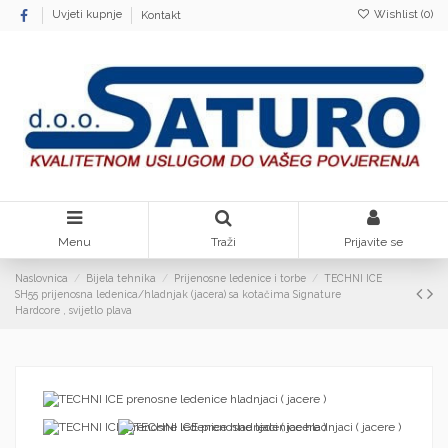
Wishlist (
0
)
Uvjeti kupnje
Kontakt
Menu
Traži
Prijavite se
Naslovnica
Bijela tehnika
Prijenosne ledenice i torbe
TECHNI ICE
SH55 prijenosna ledenica/hladnjak (jacera) sa kotačima Signature
Hardcore , svijetlo plava