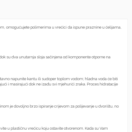
njem, omogućujete polimerima u vrećici da ispune praznine u ćelijama,
, dok su dva unutarnja sloja sačinjena od komponente otporne na
ednostavno napunite kantu ili sudoper toplom vodom; hladna voda će biti
jući i masirajući dok ne izađu svi mjehurići zraka. Proces hidratacije
Većinom je dovoljno brzo ispiranje crijevom za polijevanje u dvorištu, no
vite u plastičnu vrećicu koju ostavite otvorenom. Kada su Vam