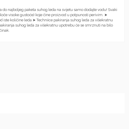
a do najboljeg paketa suhog leda na svijetu samo dodajte vodu! Svaki
 ploče visoke gustoće) koje čine proizvod u potpunosti perivim. ➤
 iste količine leda ➤ Techniice pakiranja suhog leda za višekratnu
 pakiranja suhog leda za višekratnu upotrebu će se smrznuti na bilo
činak.