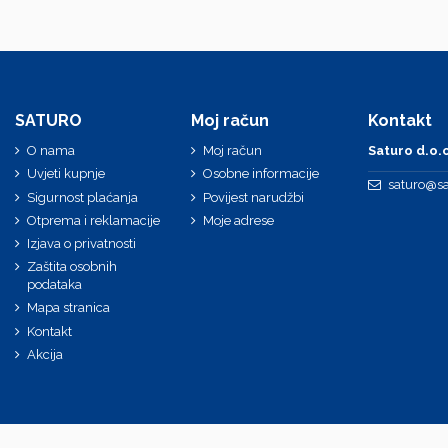
SATURO
Moj račun
Kontakt
O nama
Moj račun
Saturo d.o.o
Uvjeti kupnje
Osobne informacije
saturo@sa
Sigurnost plaćanja
Povijest narudžbi
Otprema i reklamacije
Moje adrese
Izjava o privatnosti
Zaštita osobnih
podataka
Mapa stranica
Kontakt
Akcija