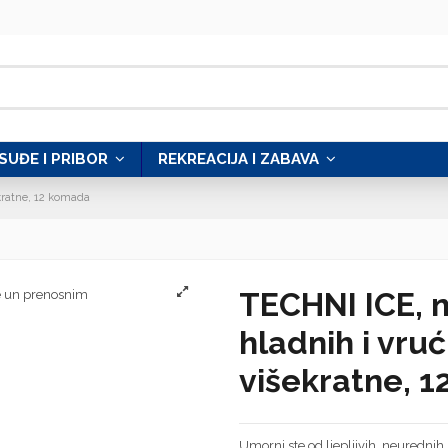
SUĐE I PRIBOR
REKREACIJA I ZABAVA
ekratne, 12 komada
TECHNI ICE, 
hladnih i vruć
višekratne, 
Umorni ste od ljepljivih, neurednih