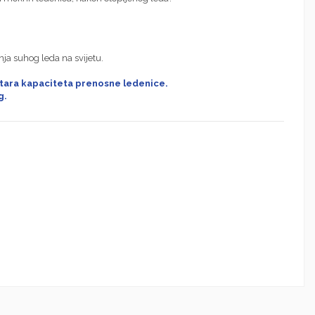
ja suhog leda na svijetu.
litara kapaciteta prenosne ledenice.
g.