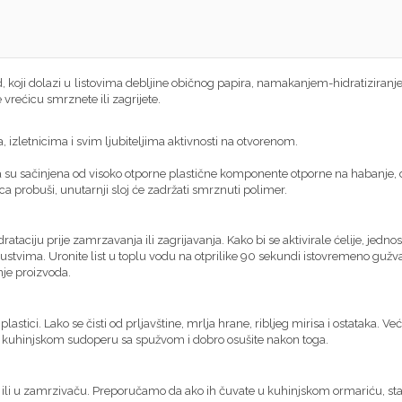
d, koji dolazi u listovima debljine običnog papira, namakanjem-hidratizira
ećicu smrznete ili zagrijete.
a, izletnicima i svim ljubiteljima aktivnosti na otvorenom.
loja su sačinjena od visoko otporne plastične komponente otporne na habanje
a probuši, unutarnji sloj će zadržati smrznuti polimer.
hidrataciju prije zamrzavanja ili zagrijavanja. Kako bi se aktivirale ćelije, j
kustvima. Uronite list u toplu vodu na otprilike 90 sekundi istovremeno gužva
nje proizvoda.
 plastici. Lako se čisti od prljavštine, mrlja hrane, ribljeg mirisa i ostataka. 
e u kuhinjskom sudoperu sa spužvom i dobro osušite nakon toga.
 ili u zamrzivaču. Preporučamo da ako ih čuvate u kuhinjskom ormariću, sta