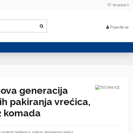
Wishlist (
)
Prijavite se
nova generacija
ih pakiranja vrećica,
12 komada
 i mokrih ledenica, nakon otopljenog leda?