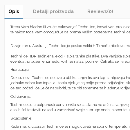
Opis
Detalji proizvoda
Reviews
(0)
Treba Vam hladno ili vruće pakovanje? Techni Ice, inovativan proizvo
te nakon toga Vam omogućuje da prema Vašim potrebama Techni Ice vr
Dizajniran u Australiji, Techni Ice je postao veliki HIT među ribolovcim
Techni Ice HDR sačinjena je od 4 sloja tanke plastike. Dva vanjska s
eventualno bušenje, između kojih se nalazi polimer. Čak ako se i vrećic
Hidratacija:
Dok su novi, Techni Ice dolaze u obliku tanjih listova koji zahtijevaju 
jednako dobra kao topla, ali topla djeluje najbolje prema prijašnjim is
će sad početi i ćelije će nabubriti, te će biti spremne za hlađenje/grija
Održavanje:
Techni Ice su u potpunosti perivi i ništa se za stalno ne drži na vanjskoj
ako ih želite staviti nazad u zamrzivač svoje supruge onda ih operit
Skladištenje:
Kada nisu u uporabi, Techni Ice se mogu čuvati na sobnoj temperaturi