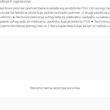
lađenja ili zagrijavanja.
entirani polimer prehrambene kvalitete koji je odobrila FDA. Od ravnog list
. 2 unutarnje tekstilne ploče koje sadrže rashladni polimer i 2 druge plastične
eličinu ➤ Techniice pakiranja suhog leda za višekratnu upotrebu su lakša od
ki paketi suhog leda za višekratnu upotrebu koje je odobrila FDA ➤ Techniice
mo korištenje jednog lista na 7 litara kapaciteta kutije za led za najbolji u
Trenutno nema recenzija korisnika.