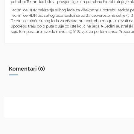
potrebni Techni Ice listovi, provjerite je li ih potrebno hidratirati prije h
Techniice HDR pakiranja suhog leda za višekratnu upotrebu sadrže pat
Techniice HDR list suhog leda sastoji se od 24 četveroslojne ćelije (tj
Techniice ploče suhog leda za višekratnu upotrebu mogu se rezati na v
upotrebu traju do 6 puta dulje od iste količine leda ➤ Jedini australs
koju temperaturu, sve do minus 190° Savjet za performanse: Preporučuje
Komentari (0)