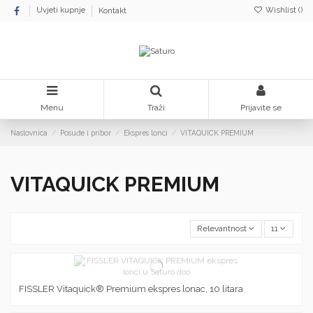
Wishlist (
)
Uvjeti kupnje
Kontakt
Menu
Traži
Prijavite se
Naslovnica
Posuđe i pribor
Ekspres lonci
VITAQUICK PREMIUM
VITAQUICK PREMIUM
Relevantnost
11
FISSLER Vitaquick® Premium ekspres lonac, 10 litara