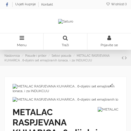
Wishlist (
)
Uvjeti kupnje
Kontakt
Menu
Traži
Prijavite se
Naslovnica
Posuđe i pribor
Setovi posuđa
METALAC RASPJEVANA
KUHARICA , 6-dijelni set emajliranih lonaca, i za INDUKCIJU
METALAC
RASPJEVANA