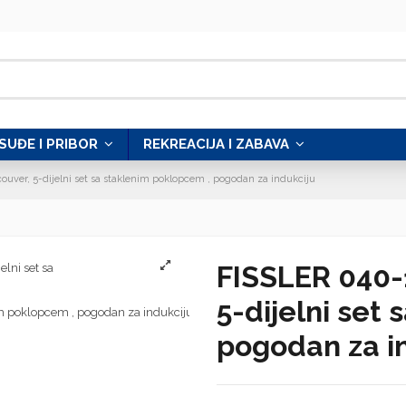
SUĐE I PRIBOR
REKREACIJA I ZABAVA
uver, 5-dijelni set sa staklenim poklopcem , pogodan za indukciju
FISSLER 040-
5-dijelni set
pogodan za i