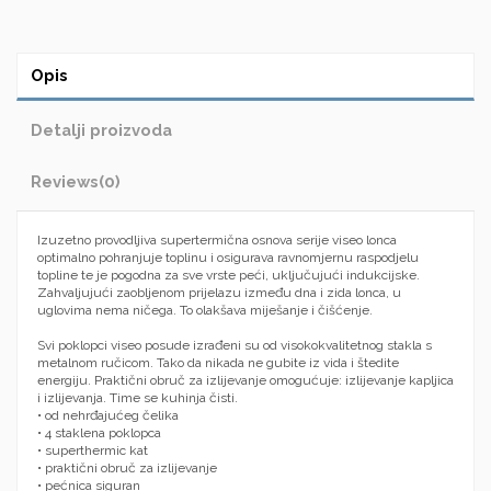
Opis
Detalji proizvoda
Reviews
(0)
Izuzetno provodljiva supertermična osnova serije viseo lonca
optimalno pohranjuje toplinu i osigurava ravnomjernu raspodjelu
topline te je pogodna za sve vrste peći, uključujući indukcijske.
Zahvaljujući zaobljenom prijelazu između dna i zida lonca, u
uglovima nema ničega.
To olakšava miješanje i čišćenje.
Svi poklopci viseo posude izrađeni su od visokokvalitetnog stakla s
metalnom ručicom.
Tako da nikada ne gubite iz vida i štedite
energiju.
Praktični obruč za izlijevanje omogućuje: izlijevanje kapljica
i izlijevanja.
Time se kuhinja čisti.
•
od nehrđajućeg čelika
• 4 staklena poklopca
•
superthermic
kat
• praktični obruč za izlijevanje
•
pećnica
siguran