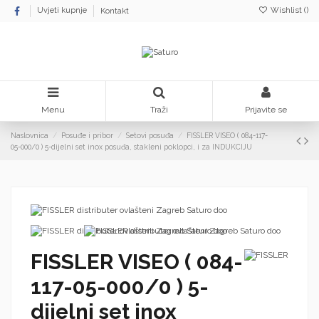
Wishlist (
)
Uvjeti kupnje
Kontakt
Menu
Traži
Prijavite se
Naslovnica
Posuđe i pribor
Setovi posuđa
FISSLER VISEO ( 084-117-
05-000/0 ) 5-dijelni set inox posuđa, stakleni poklopci, i za INDUKCIJU
FISSLER VISEO ( 084-
117-05-000/0 ) 5-
dijelni set inox