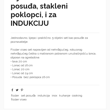
posuđa, stakleni
poklopci, i za
INDUKCIJU
Jednostavno, lijepo i praktično.
5-dijelni set kao posuđe za
poznavatelje.
Fissler viseo set napravljen od nehrđajućeg, robusnog
nehrđajućeg čelika s matiranom poliranom unutrašnjošću lonca,
otporan na ogrebotine.
• tava 20 cm
• Lonac od 16 cm
• Lonac 20 cm
• Lonac od 24 cm
• Posuda bez poklopca 16 cm
fissler
set posuđa
indukcija
inox
kuhanje
cooking
fissler viseo