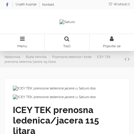
Wishlist (
)
Uvjeti kupnje
Kontakt
Menu
Traži
Prijavite se
Naslovnica
Bijela tehnika
Prijenosne ledenice i torbe
ICEY TEK
prenosna ledenica/jacera 115 litara
ICEY TEK prenosna
ledenica/jacera 115
litara