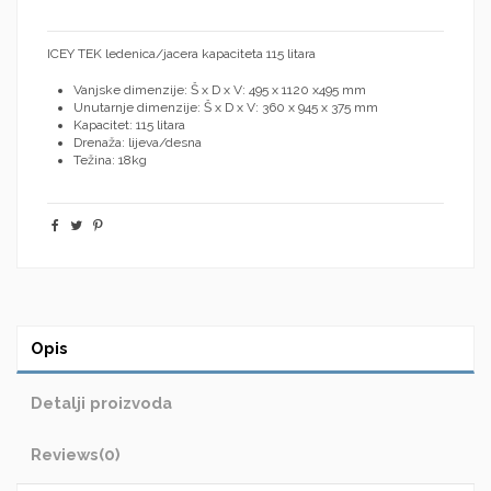
ICEY TEK ledenica/jacera kapaciteta 115 litara
Vanjske dimenzije: Š x D x V: 495 x 1120 x495 mm
Unutarnje dimenzije: Š x D x V: 360 x 945 x 375 mm
Kapacitet: 115 litara
Drenaža: lijeva/desna
Težina: 18kg
Opis
Detalji proizvoda
Reviews
(0)