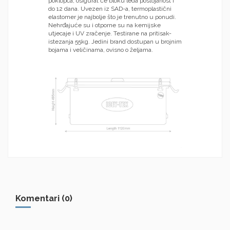
poklopca, osigurat će bloku leda postojanost i
do 12 dana. Uvezen iz SAD-a, termoplastični
elastomer je najbolje što je trenutno u ponudi.
Nehrđajuće su i otporne su na kemijske
utjecaje i UV zračenje. Testirane na pritisak-
istezanja 55kg. Jedini brand dostupan u brojnim
bojama i veličinama, ovisno o željama.
Komentari (0)