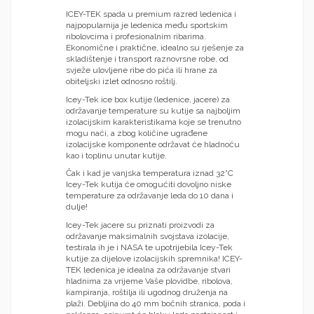
ICEY-TEK spada u premium razred ledenica i
najpopularnija je ledenica među sportskim
ribolovcima i profesionalnim ribarima.
Ekonomične i praktične, idealno su rješenje za
skladištenje i transport raznovrsne robe, od
svježe ulovljene ribe do pića ili hrane za
obiteljski izlet odnosno roštilj.
Icey-Tek ice box kutije (ledenice, jacere) za
održavanje temperature su kutije sa najboljim
izolacijskim karakteristikama koje se trenutno
mogu naći, a zbog količine ugrađene
izolacijske komponente održavat će hladnoću
kao i toplinu unutar kutije.
Čak i kad je vanjska temperatura iznad 32°C
Icey-Tek kutija će omogućiti dovoljno niske
temperature za održavanje leda do 10 dana i
dulje!
Icey-Tek jacere su priznati proizvodi za
održavanje maksimalnih svojstava izolacije,
testirala ih je i NASA te upotrijebila Icey-Tek
kutije za dijelove izolacijskih spremnika! ICEY-
TEK ledenica je idealna za održavanje stvari
hladnima za vrijeme Vaše plovidbe, ribolova,
kampiranja, roštilja ili ugodnog druženja na
plaži. Debljina do 40 mm bočnih stranica, poda i