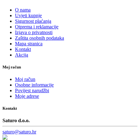
O nama
Uvjeti kupnje
Sigurnost plaćanja
Otprema i reklamacije
Izjava o privatnosti
Zaštita osobnih podataka
Mapa stranica
Kontakt
Akcija
Moj račun
Moj račun
Osobne informacije
Povijest narudžbi
Moje adrese
Kontakt
Saturo d.o.o.
saturo@saturo.hr