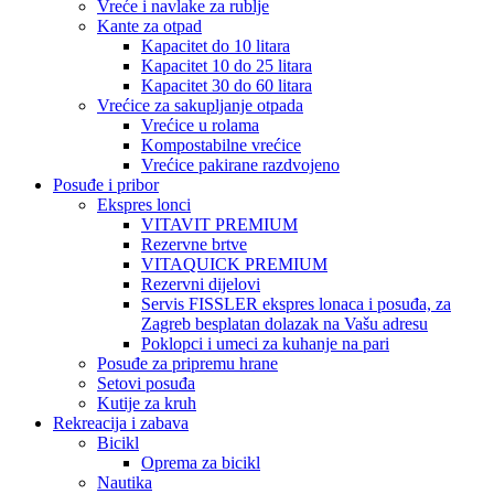
Vreće i navlake za rublje
Kante za otpad
Kapacitet do 10 litara
Kapacitet 10 do 25 litara
Kapacitet 30 do 60 litara
Vrećice za sakupljanje otpada
Vrećice u rolama
Kompostabilne vrećice
Vrećice pakirane razdvojeno
Posuđe i pribor
Ekspres lonci
VITAVIT PREMIUM
Rezervne brtve
VITAQUICK PREMIUM
Rezervni dijelovi
Servis FISSLER ekspres lonaca i posuđa, za
Zagreb besplatan dolazak na Vašu adresu
Poklopci i umeci za kuhanje na pari
Posuđe za pripremu hrane
Setovi posuđa
Kutije za kruh
Rekreacija i zabava
Bicikl
Oprema za bicikl
Nautika