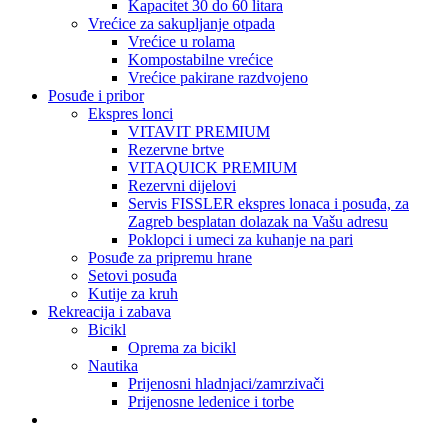
Kapacitet 30 do 60 litara
Vrećice za sakupljanje otpada
Vrećice u rolama
Kompostabilne vrećice
Vrećice pakirane razdvojeno
Posuđe i pribor
Ekspres lonci
VITAVIT PREMIUM
Rezervne brtve
VITAQUICK PREMIUM
Rezervni dijelovi
Servis FISSLER ekspres lonaca i posuđa, za
Zagreb besplatan dolazak na Vašu adresu
Poklopci i umeci za kuhanje na pari
Posuđe za pripremu hrane
Setovi posuđa
Kutije za kruh
Rekreacija i zabava
Bicikl
Oprema za bicikl
Nautika
Prijenosni hladnjaci/zamrzivači
Prijenosne ledenice i torbe