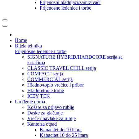
Prijenosni hladnjaci/zamrzivači
Prijenosne ledenice i torbe
Home
Bijela tehnika
Prijenosne ledenice i torbe
SIGNATURE HYBRID/HARDCORE serija sa
kotačima
CLASSIC TRAVEL CHILL serija
COMPACT serija
COMMERCIAL serija
Hladno/toplo vrećice i pribor
Hladno/tople torbe
ICEY TEK
Uređenje doma
Košare za prljavo rublje
Daske za glačanje
Vreće i navlake za rublje
Kante za otpad
Kapacitet do 10 litara
Kapacitet 10 do 25 litara