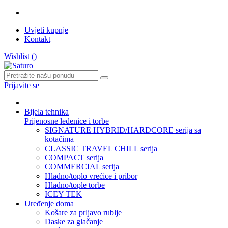
Uvjeti kupnje
Kontakt
Wishlist (
)
Prijavite se
Bijela tehnika
Prijenosne ledenice i torbe
SIGNATURE HYBRID/HARDCORE serija sa
kotačima
CLASSIC TRAVEL CHILL serija
COMPACT serija
COMMERCIAL serija
Hladno/toplo vrećice i pribor
Hladno/tople torbe
ICEY TEK
Uređenje doma
Košare za prljavo rublje
Daske za glačanje