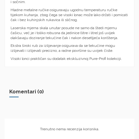
i sočnim.
Hladne metalne ručke osiguravaju ugodnu temperaturu ručke
tijekom kuhanja, zbog čega se visoki lonac može lako držati i pomicati
čak i bez kuhinjskih rukavica ili sličnog.
Laserska mjerna skala unutar posude ne samo da štedi mjernu
čašicu, već je i toliko robusna da jedinice (litre i litre) još uvijek
olakšavaju doziranje tekućine čak i nakon desetljeća korištenja.
Ekstra široki rub za izlijevanje osigurava da se tekućine mogu
izlijevati i izlijevati precizno, a radne površine su uvijek čiste.
Visoki lonci praktičan su dodatak ekskluzivnoj Pure-Profi kolekciji.
Komentari (0)
Trenutno nema recenzija korisnika.