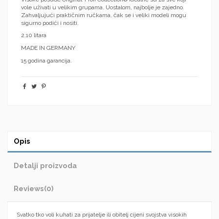
vole uživati ​​u velikim grupama. Uostalom, najbolje je zajedno.
Zahvaljujući praktičnim ručkama, čak se i veliki modeli mogu
sigurno podići i nositi.
2.10 litara
MADE IN GERMANY
15 godina garancija.
Opis
Detalji proizvoda
Reviews
(0)
Svatko tko voli kuhati za prijatelje ili obitelj cijeni svojstva visokih