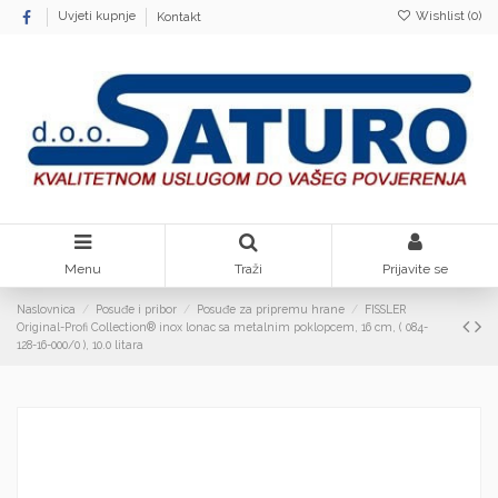
Wishlist (
0
)
Uvjeti kupnje
Kontakt
Menu
Traži
Prijavite se
Naslovnica
Posuđe i pribor
Posuđe za pripremu hrane
FISSLER
Original-Profi Collection® inox lonac sa metalnim poklopcem, 16 cm, ( 084-
128-16-000/0 ), 10.0 litara