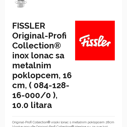
FISSLER
Original-Profi
Collection®
inox lonac sa
metalnim
poklopcem, 16
cm, ( 084-128-
16-000/0 ),
10.0 litara
Original-Profi Collection® visoki lonac s metalnim poklopcem 28cm
Visoke posuđe Original-Profi Collection® idealne su za sve koji