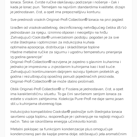
lonaca. Široke, čvrste ručke olakšavaju podizanje i nošenje - čak i
kada je lonac pun. Temeljen na najvišim standardima kvalitete, dizajn
je jednostavan, čist, a opet ima prepoznatljivu konturu.
Sve prednosti visokih Original-Profi Collection® lonaca na prvi pogled:
Izrađen od visokokvalitetnog, dezinficiranog nehrđajućeg čelika 18/10
jednostavan za njegu, iznimno otporan i neosjetljiv na hrđu
Zahvaljujući Cookstar® univerzalnom postolju, pogodan je za sve
vrste štednjaka i optimiziran za indukcijska kuhala
optimalna apsorpcija, distribucija i skladištenje topline
Hladne metalne ručke za sigurnu i ugodnu temperaturu prianjanja
15 godina garancije*
Original-Profi Collection® razvijena je zajedno s glavnim kuharima i
jednako je impresivna u zvjezdanim kuhinjama kao i kod kuće.
Zahvaljujući kontinuiranom daljnjem razvoju tijekom proteklih 45
godina i rezultirajućoj opsežnoj ponudi pojedinačnih proizvoda,
Original-Profi Collection® se može stalno proširivati.
Oblik Original-Profi Collection® iz Fisslera je jednostavan, čist, a opet
ima karakterističnu siluetu. To ga čini savršenom serijom lonaca za
estete s visokim zahtjevima. Kolekcija Pure-Profi ne daje samo jasan
stil u kuhinjama otvorenog tipa.
Indukcijsko kompatibilno Cookstar® podnožje svih štednjaka lonaca
savršeno upija toplinu, raspoređuje je i pohranjuje na najbolji mogući
način. Tako se iskorištena energija učinkovito koristi.
Metalni poklopac sa funkcijom kondenzacije plus omogućuje
kondenziranoj pari da kaplje prema dolje, održavajući jela aromatičnim