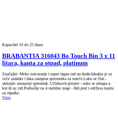
Kapacitet 10 do 25 litara
BRABANTIA 316043 Bo Touch Bin 3 x 11
litara, kanta za otpad, platinum
Značajke: Meko zatvaranje i super lagan rad na dodir.Idealna je za
veće zadatke i laka zamjena spremnika za smeće.Lako se čisti -
uklonjiv unutarnji spremnik. Učinkovit prostor - usko se uklapa u
kut ili uz zid.Podnožje na 4 stabilne noge - štiti pod i održava kantu
za otpatke.
View