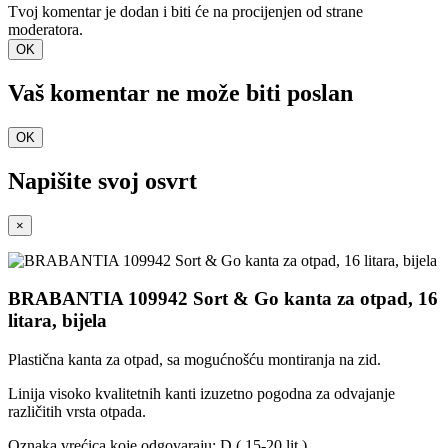
Tvoj komentar je dodan i biti će na procijenjen od strane
moderatora.
OK
Vaš komentar ne može biti poslan
OK
Napišite svoj ​​osvrt
×
BRABANTIA 109942 Sort & Go kanta za otpad, 16
litara, bijela
Plastična kanta za otpad, sa mogućnošću montiranja na zid.
Linija visoko kvalitetnih kanti izuzetno pogodna za odvajanje
različitih vrsta otpada.
Oznaka vrećica koje odgovaraju: D ( 15-20 lit )