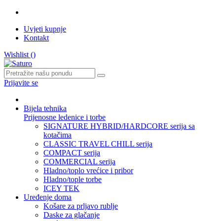
Uvjeti kupnje
Kontakt
Wishlist (
)
Prijavite se
Bijela tehnika
Prijenosne ledenice i torbe
SIGNATURE HYBRID/HARDCORE serija sa
kotačima
CLASSIC TRAVEL CHILL serija
COMPACT serija
COMMERCIAL serija
Hladno/toplo vrećice i pribor
Hladno/tople torbe
ICEY TEK
Uređenje doma
Košare za prljavo rublje
Daske za glačanje