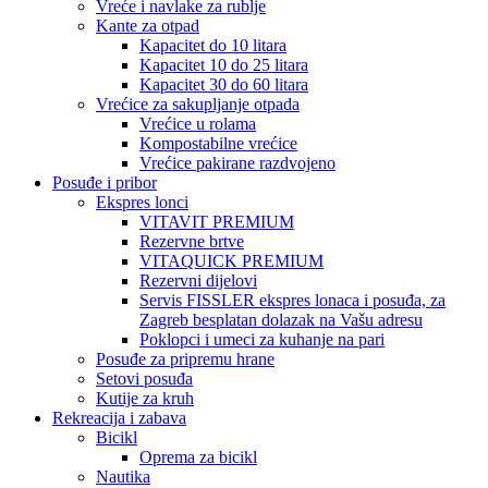
Vreće i navlake za rublje
Kante za otpad
Kapacitet do 10 litara
Kapacitet 10 do 25 litara
Kapacitet 30 do 60 litara
Vrećice za sakupljanje otpada
Vrećice u rolama
Kompostabilne vrećice
Vrećice pakirane razdvojeno
Posuđe i pribor
Ekspres lonci
VITAVIT PREMIUM
Rezervne brtve
VITAQUICK PREMIUM
Rezervni dijelovi
Servis FISSLER ekspres lonaca i posuđa, za
Zagreb besplatan dolazak na Vašu adresu
Poklopci i umeci za kuhanje na pari
Posuđe za pripremu hrane
Setovi posuđa
Kutije za kruh
Rekreacija i zabava
Bicikl
Oprema za bicikl
Nautika