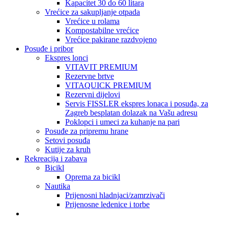
Kapacitet 30 do 60 litara
Vrećice za sakupljanje otpada
Vrećice u rolama
Kompostabilne vrećice
Vrećice pakirane razdvojeno
Posuđe i pribor
Ekspres lonci
VITAVIT PREMIUM
Rezervne brtve
VITAQUICK PREMIUM
Rezervni dijelovi
Servis FISSLER ekspres lonaca i posuđa, za
Zagreb besplatan dolazak na Vašu adresu
Poklopci i umeci za kuhanje na pari
Posuđe za pripremu hrane
Setovi posuđa
Kutije za kruh
Rekreacija i zabava
Bicikl
Oprema za bicikl
Nautika
Prijenosni hladnjaci/zamrzivači
Prijenosne ledenice i torbe