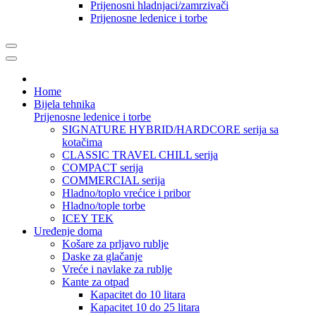
Prijenosni hladnjaci/zamrzivači
Prijenosne ledenice i torbe
Home
Bijela tehnika
Prijenosne ledenice i torbe
SIGNATURE HYBRID/HARDCORE serija sa
kotačima
CLASSIC TRAVEL CHILL serija
COMPACT serija
COMMERCIAL serija
Hladno/toplo vrećice i pribor
Hladno/tople torbe
ICEY TEK
Uređenje doma
Košare za prljavo rublje
Daske za glačanje
Vreće i navlake za rublje
Kante za otpad
Kapacitet do 10 litara
Kapacitet 10 do 25 litara