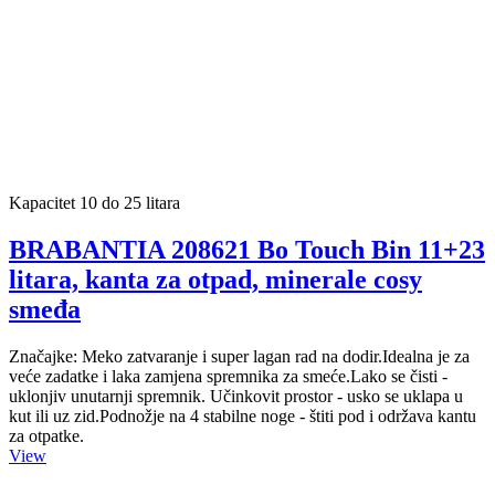
Kapacitet 10 do 25 litara
BRABANTIA 208621 Bo Touch Bin 11+23
litara, kanta za otpad, minerale cosy
smeđa
Značajke: Meko zatvaranje i super lagan rad na dodir.Idealna je za
veće zadatke i laka zamjena spremnika za smeće.Lako se čisti -
uklonjiv unutarnji spremnik. Učinkovit prostor - usko se uklapa u
kut ili uz zid.Podnožje na 4 stabilne noge - štiti pod i održava kantu
za otpatke.
View