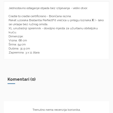
Jednostavno odlaganje otpada bez izlijevanja - veliki otvor.
Cradle to cradle certificirano - Brončana razina.
Paket uzoraka Brabantia PerfectFit vrećica u prilogu (oznaka
X
) - lako
se uklapa bez ružnog omota.
XL unutrašnji spremnik - dovoljno mjesta za užurbanu obiteljsku
kuću.
Dimenzije:
Visina: 68 cm
Širina: 54 cm
Dubina: 31,5 cm
Zapremina: 3 x 11 litara
Komentari (0)
Trenutno nema recenzija korisnika.