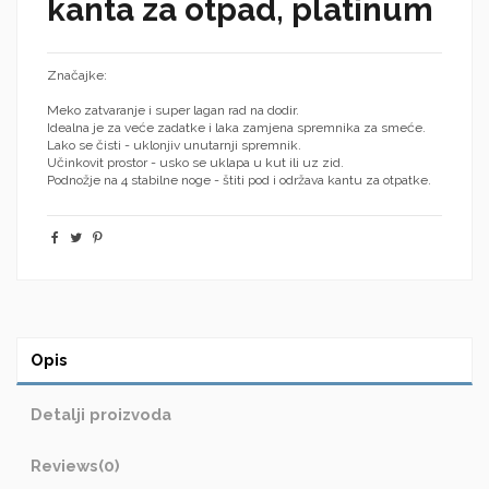
kanta za otpad, platinum
Značajke:
Meko zatvaranje i super lagan rad na dodir.
Idealna je za veće zadatke i laka zamjena spremnika za smeće.
Lako se čisti - uklonjiv unutarnji spremnik.
Učinkovit prostor - usko se uklapa u kut ili uz zid.
Podnožje na 4 stabilne noge - štiti pod i održava kantu za otpatke.
Opis
Detalji proizvoda
Reviews
(0)