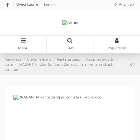
Wishlist (
)
Uvjeti kupnje
Kontakt
Menu
Traži
Prijavite se
Naslovnica
Uređenje doma
Kante za otpad
Kapacitet 10 do 25
litara
BRABANTIA 316043 Bo Touch Bin 3 x 11 litara, kanta za otpad,
platinum