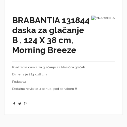
BRABANTIA 131844
daska za glačanje
B , 124 X 38 cm,
Morning Breeze
Kvalitetna daska za glačanje za klasična glačala.
Dimenzije 124 x 38 cm.
Podesiva.
Dodatne navlake u ponudi pod oznakom B