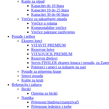
Kante za otpad
Kapacitet do 10 litara
Kapacitet 10 do 25 litara
Kapacitet 30 do 60 litara
Vrećice za sakupljanje otpada
Vrećice u rolama
Kompostabilne vrećice
Vrećice pakirane razdvojeno
Posuđe i pribor
Ekspres lonci
VITAVIT PREMIUM
Rezervne brtve
VITAQUICK PREMIUM
Rezervni dijelovi
Servis FISSLER ekspres lonaca i posuđa, za Zagre
Poklopci i umeci za kuhanje na pari
Posuđe za pripremu hrane
Setovi posuđa
Kutije za kruh
Rekreacija i zabava
Bicikl
Oprema za bicikl
Nautika
Prijenosni hladnjaci/zamrzivači
Prijenosne ledenice i torbe