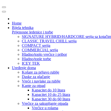
Home
Bijela tehnika
Prijenosne ledenice i torbe
SIGNATURE HYBRID/HARDCORE serija sa kotačim
CLASSIC TRAVEL CHILL serija
COMPACT serija
COMMERCIAL serija
Hladno/toplo vrećice i pribor
Hladno/tople torbe
ICEY TEK
Uređenje doma
Košare za prljavo rublje
Daske za glačanje
Vreće i navlake za rublje
Kante za otpad
Kapacitet do 10 litara
Kapacitet 10 do 25 litara
Kapacitet 30 do 60 litara
Vrećice za sakupljanje otpada
Vrećice u rolama