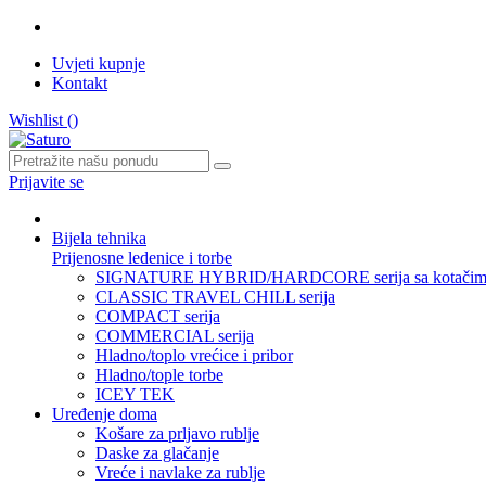
Uvjeti kupnje
Kontakt
Wishlist (
)
Prijavite se
Bijela tehnika
Prijenosne ledenice i torbe
SIGNATURE HYBRID/HARDCORE serija sa kotačim
CLASSIC TRAVEL CHILL serija
COMPACT serija
COMMERCIAL serija
Hladno/toplo vrećice i pribor
Hladno/tople torbe
ICEY TEK
Uređenje doma
Košare za prljavo rublje
Daske za glačanje
Vreće i navlake za rublje