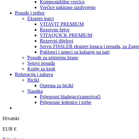
Kompostabilne vrećice
Vrećice pakirane razdvojeno
Posuđe i pribor
Ekspres lonci
VITAVIT PREMIUM
Rezervne brtve
VITAQUICK PREMIUM
Rezervni dijelovi
Servis FISSLER ekspres lonaca i posuđa, za Zagre
Poklopci i umeci za kuhanje na pari
Posuđe za pripremu hrane
Setovi posuđa
Kutije za kruh
Rekreacija i zabava
Bicikl
Oprema za bicikl
Nautika
Prijenosni hladnjaci/zamrzivači
Prijenosne ledenice i torbe
Hrvatski
EUR €