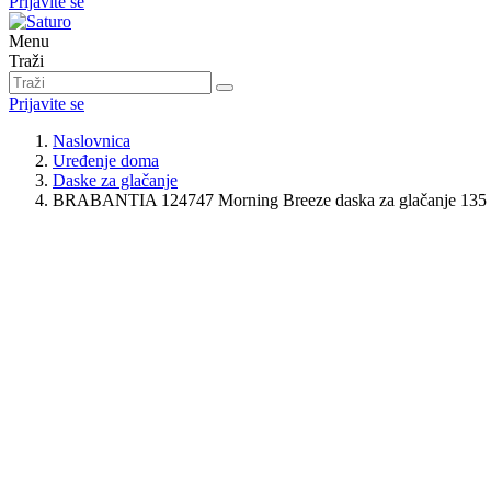
Prijavite se
Menu
Traži
Prijavite se
Naslovnica
Uređenje doma
Daske za glačanje
BRABANTIA 124747 Morning Breeze daska za glačanje 135 