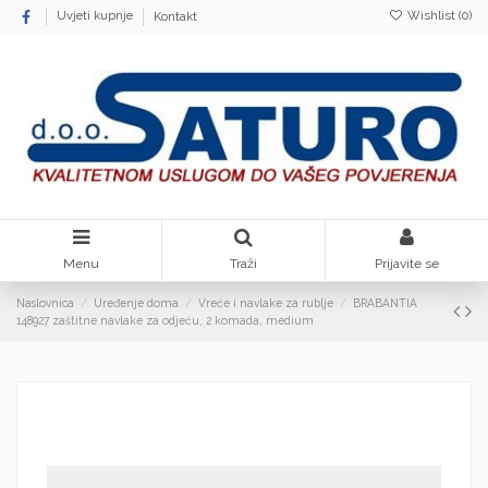
Wishlist (
0
)
Uvjeti kupnje
Kontakt
Menu
Traži
Prijavite se
Naslovnica
Uređenje doma
Vreće i navlake za rublje
BRABANTIA
148927 zaštitne navlake za odjeću, 2 komada, medium