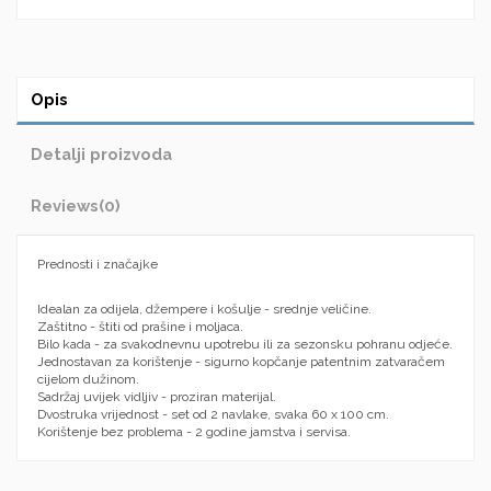
Opis
Detalji proizvoda
Reviews
(0)
Prednosti i značajke
Idealan za odijela, džempere i košulje - srednje veličine.
Zaštitno - štiti od prašine i moljaca.
Bilo kada - za svakodnevnu upotrebu ili za sezonsku pohranu odjeće.
Jednostavan za korištenje - sigurno kopčanje patentnim zatvaračem
cijelom dužinom.
Sadržaj uvijek vidljiv - proziran materijal.
Dvostruka vrijednost - set od 2 navlake, svaka 60 x 100 cm.
Korištenje bez problema - 2 godine jamstva i servisa.