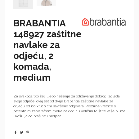
BRABANTIA
148927 zaštitne
navlake za
odjeću, 2
komada,
medium
Za svakoga tko želi lijepo rješenje za održavanje dobrog izgleda
svoje odjeće, ovaj set od dvije Brabantia zaštitne navlake za
odjeću od 60 x 100 cm savršeno odgovara. Prozirne vrećice s
patentnim zatvaračem meke na dodir u veličini M štite vaše bluze
i košulje od prašine i moljaca.