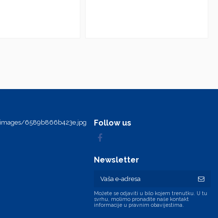
Follow us
Newsletter
Možete se odjaviti u bilo kojem trenutku. U tu
svrhu, molimo pronađite naše kontakt
informacije u pravnim obavijestima.