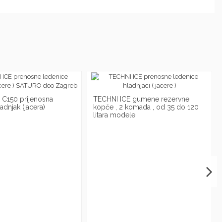
 C150 prijenosna
TECHNI ICE gumene rezervne
adnjak (jacera)
kopče , 2 komada , od 35 do 120
litara modele