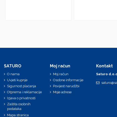
SATURO
Moj račun
Kontakt
O nama
Moj račun
Saturo d.o.o
Uvjeti kupnje
Osobne informacije
saturo@sa
Sigurnost plaćanja
Povijest narudžbi
Otprema i reklamacije
Moje adrese
Izjava o privatnosti
Zaštita osobnih
podataka
Mapa stranica