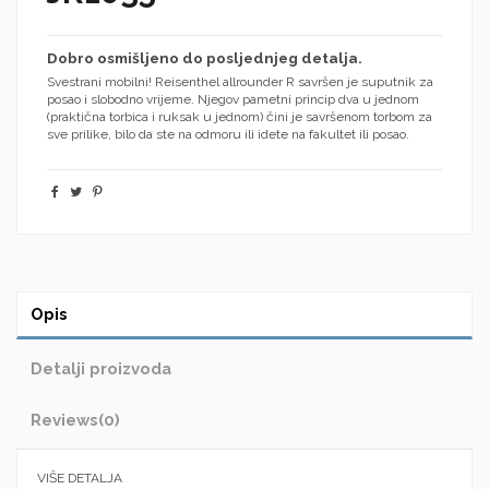
Dobro osmišljeno do posljednjeg detalja.
Svestrani mobilni!
Reisenthel allrounder R savršen je suputnik za
posao i slobodno vrijeme.
Njegov pametni princip dva u jednom
(praktična torbica i ruksak u jednom) čini je savršenom torbom za
sve prilike, bilo da ste na odmoru ili idete na fakultet ili posao.
Opis
Detalji proizvoda
Reviews
(0)
VIŠE DETALJA