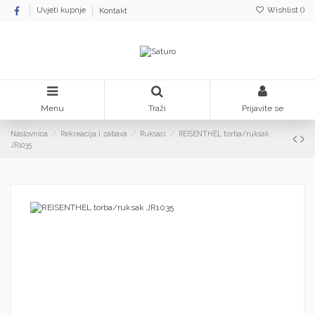
Wishlist (
)
Uvjeti kupnje
Kontakt
Menu
Traži
Prijavite se
Naslovnica
Rekreacija i zabava
Ruksaci
REISENTHEL torba/ruksak
JR1035