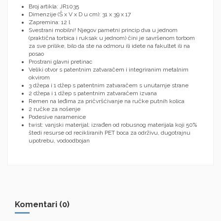
Broj artikla: JR1035
Dimenzije (Š x V x D u cm): 31 x 39 x 17
Zapremina: 12 l
Svestrani mobilni!
Njegov pametni princip dva u jednom
(praktična torbica i ruksak u jednom) čini je savršenom torbom
za sve prilike, bilo da ste na odmoru ili idete na fakultet ili na
posao
Prostrani glavni pretinac
Veliki otvor s patentnim zatvaračem i integriranim metalnim
okvirom
3 džepa i 1 džep s patentnim zatvaračem s unutarnje strane
2 džepa i 1 džep s patentnim zatvaračem izvana
Remen na leđima za pričvršćivanje na ručke putnih kolica
2 ručke za nošenje
Podesive naramenice
twist: vanjski materijal: izrađen od robusnog materijala koji 50%
štedi resurse od recikliranih PET boca za održivu, dugotrajnu
upotrebu, vodoodbojan
Komentari (0)