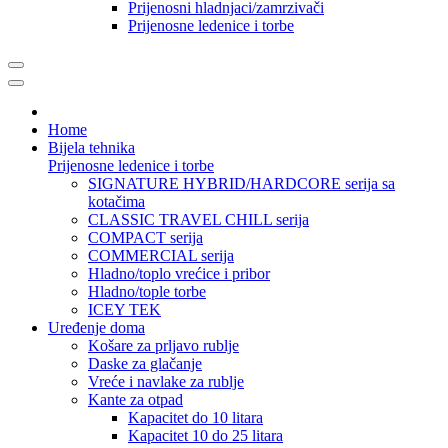
Prijenosni hladnjaci/zamrzivači
Prijenosne ledenice i torbe
Home
Bijela tehnika
Prijenosne ledenice i torbe
SIGNATURE HYBRID/HARDCORE serija sa
kotačima
CLASSIC TRAVEL CHILL serija
COMPACT serija
COMMERCIAL serija
Hladno/toplo vrećice i pribor
Hladno/tople torbe
ICEY TEK
Uređenje doma
Košare za prljavo rublje
Daske za glačanje
Vreće i navlake za rublje
Kante za otpad
Kapacitet do 10 litara
Kapacitet 10 do 25 litara