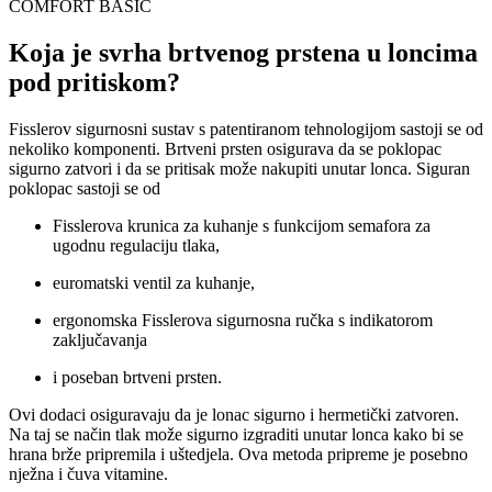
COMFORT BASIC
Koja je svrha brtvenog prstena u loncima
pod pritiskom?
Fisslerov sigurnosni sustav s patentiranom tehnologijom sastoji se od
nekoliko komponenti. Brtveni prsten osigurava da se poklopac
sigurno zatvori i da se pritisak može nakupiti unutar lonca. Siguran
poklopac sastoji se od
Fisslerova krunica za kuhanje s funkcijom semafora za
ugodnu regulaciju tlaka,
euromatski ventil za kuhanje,
ergonomska Fisslerova sigurnosna ručka s indikatorom
zaključavanja
i poseban brtveni prsten.
Ovi dodaci osiguravaju da je lonac
sigurno i hermetički
zatvoren.
Na taj se način tlak može sigurno izgraditi unutar lonca kako bi se
hrana brže pripremila i uštedjela. Ova metoda pripreme je posebno
nježna i čuva vitamine.