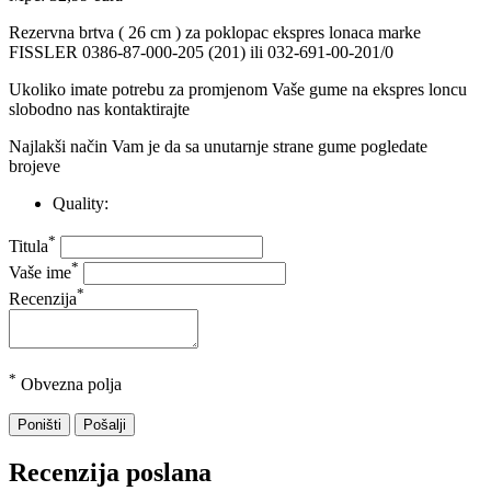
Rezervna brtva ( 26 cm ) za poklopac ekspres lonaca marke
FISSLER 0386-87-000-205 (201) ili 032-691-00-201/0
Ukoliko imate potrebu za promjenom Vaše gume na ekspres loncu
slobodno nas kontaktirajte
Najlakši način Vam je da sa unutarnje strane gume pogledate
brojeve
Quality:
*
Titula
*
Vaše ime
*
Recenzija
*
Obvezna polja
Poništi
Pošalji
Recenzija poslana