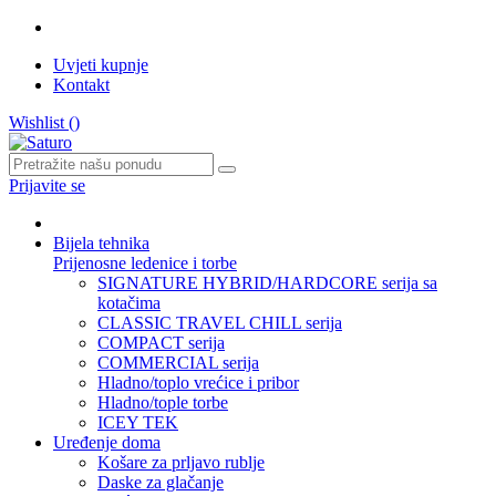
Uvjeti kupnje
Kontakt
Wishlist (
)
Prijavite se
Bijela tehnika
Prijenosne ledenice i torbe
SIGNATURE HYBRID/HARDCORE serija sa
kotačima
CLASSIC TRAVEL CHILL serija
COMPACT serija
COMMERCIAL serija
Hladno/toplo vrećice i pribor
Hladno/tople torbe
ICEY TEK
Uređenje doma
Košare za prljavo rublje
Daske za glačanje