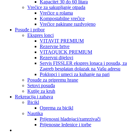
Kapacitet 30 do 60 litara
Vrećice za sakupljanje otpada
Vrećice u rolama
Kompostabilne vrećice
Vrećice pakirane razdvojeno
Posuđe i pribor
Ekspres lonci
VITAVIT PREMIUM
Rezervne brtve
VITAQUICK PREMIUM
Rezervni dijelovi
Servis FISSLER ekspres lonaca i posuđa, za
Zagreb besplatan dolazak na Vašu adresu
Poklopci i umeci za kuhanje na pari
Posuđe za pripremu hrane
Setovi posuđa
Kutije za kruh
Rekreacija i zabava
Bicikl
Oprema za bicikl
Nautika
Prijenosni hladnjaci/zamrzivači
Prijenosne ledenice i torbe