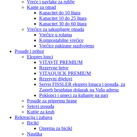
Vreće i navlake za rublje
Kante za otpad
Kapacitet do 10 litara
Kapacitet 10 do 25 litara
Kapacitet 30 do 60 litara
Vrećice za sakupljanje otpada
Vrećice u rolama
Kompostabilne vrećice
Vrećice pakirane razdvojeno
Posuđe i pribor
Ekspres lonci
VITAVIT PREMIUM
Rezervne brtve
VITAQUICK PREMIUM
Rezervni dijelovi
Servis FISSLER ekspres lonaca i posuđa, za
Zagreb besplatan dolazak na Vašu adresu
Poklopci i umeci za kuhanje na pari
Posuđe za pripremu hrane
Setovi posuđa
Kutije za kruh
Rekreacija i zabava
Bicikl
Oprema za bicikl
Nautika