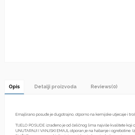
Opis
Detalji proizvoda
Reviews
(0)
Emajlirano posuđe je dugotrajno, otporno na kemijske utjecaje i trošen
TIJELO POSUDE izrađeno je od čeličnog lima najviše kvalitete koji 
UNUTARNJI I VANJSKI EMAJL otporan je na habanje i ogrebotine. Izu