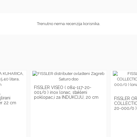
Trenutno nema recenzija korisnika.
FISSLER VISEO ( 084-117-20-
001/0 ) inox lonac, stakleni
A
poklopac,i za INDUKCIJU, 20 cm
irani
FISSLER OR
jer 22 cm
COLLECTIO
20-000/0 ) 