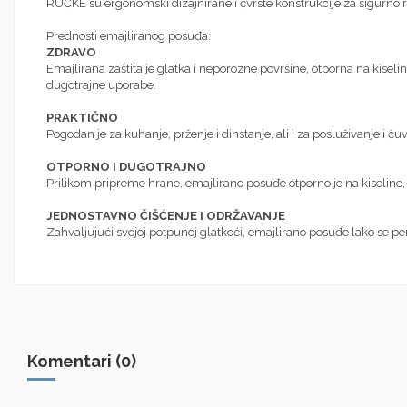
RUČKE su ergonomski dizajnirane i čvrste konstrukcije za sigurno
Prednosti emajliranog posuđa:
ZDRAVO
Emajlirana zaštita je glatka i neporozne površine, otporna na kiselin
dugotrajne uporabe.
PRAKTIČNO
Pogodan je za kuhanje, prženje i dinstanje, ali i za posluživanje i č
OTPORNO I DUGOTRAJNO
Prilikom pripreme hrane, emajlirano posuđe otporno je na kiseline, 
JEDNOSTAVNO ČIŠĆENJE I ODRŽAVANJE
Zahvaljujući svojoj potpunoj glatkoći, emajlirano posuđe lako se pe
Komentari (0)