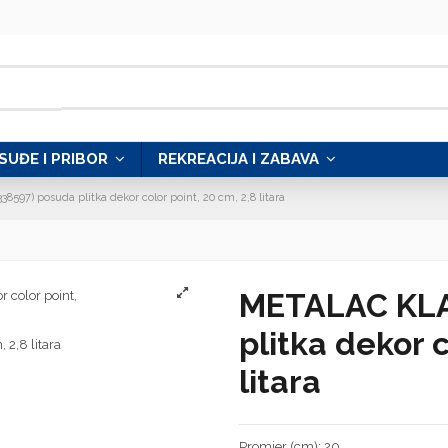
SUĐE I PRIBOR
REKREACIJA I ZABAVA
597) posuda plitka dekor color point, 20 cm, 2,8 litara
METALAC KLA
plitka dekor c
litara
Promjer (cm): 20