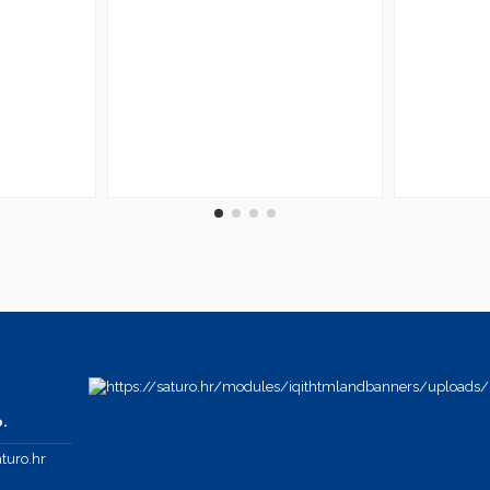
.
turo.hr