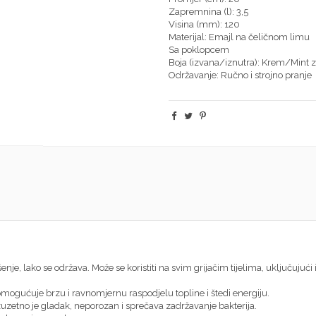
Zapremnina (l): 3,5
Visina (mm): 120
Materijal: Emajl na čeličnom limu
Sa poklopcem
Boja (izvana/iznutra): Krem/Mint 
Održavanje: Ručno i strojno pranje
je, lako se održava. Može se koristiti na svim grijačim tijelima, uključujući i
omogućuje brzu i ravnomjernu raspodjelu topline i štedi energiju.
zetno je gladak, neporozan i sprečava zadržavanje bakterija.