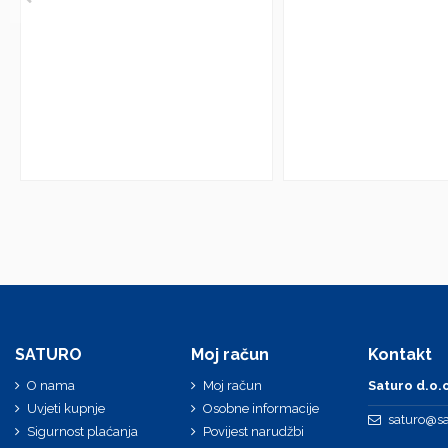
SATURO
Moj račun
Kontakt
O nama
Moj račun
Saturo d.o.o
Uvjeti kupnje
Osobne informacije
saturo@sa
Sigurnost plaćanja
Povijest narudžbi