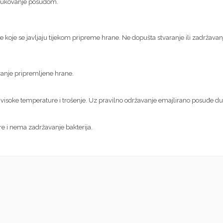
 rukovanje posudom.
e koje se javljaju tijekom pripreme hrane. Ne dopušta stvaranje ili zadržavanj
uvanje pripremljene hrane.
visoke temperature i trošenje. Uz pravilno održavanje emajlirano posuđe dug
re i nema zadržavanje bakterija.