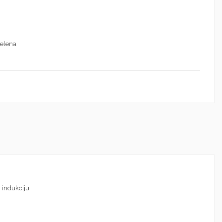
zelena
 indukciju.