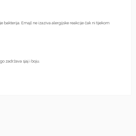
e bakterija. Emajl ne izaziva alergijske reakcije čak ni tijekom
o zadržava sjaj i boju.