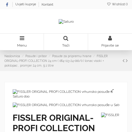
Wishlist (
)
Uvjeti kupnje
Kontakt
Menu
Traži
Prijavite se
Naslovnica
Posuđe i pribor
Posuđe za pripremu hrane
FISSLER
ORIGINAL-PROFI COLLECTION 24 cm ( 084-113-24-000/0 ) lonac visoki +
poklopac , promjer 24 cm, 9,1 litre
FISSLER ORIGINAL-
PROFI COLLECTION