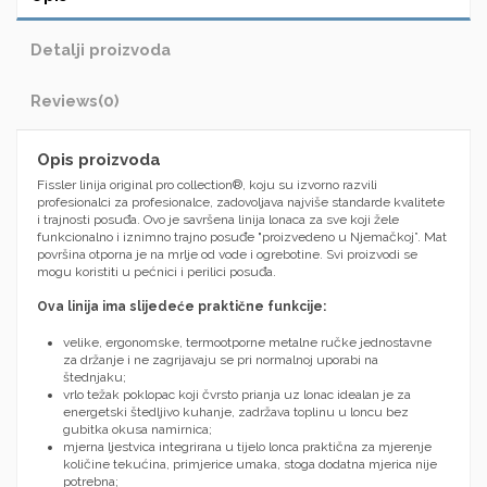
Detalji proizvoda
Reviews
(0)
Opis proizvoda
Fissler linija original pro collection®, koju su izvorno razvili
profesionalci za profesionalce, zadovoljava najviše standarde kvalitete
i trajnosti posuđa. Ovo je savršena linija lonaca za sve koji žele
funkcionalno i iznimno trajno posuđe "proizvedeno u Njemačkoj”. Mat
površina otporna je na mrlje od vode i ogrebotine. Svi proizvodi se
mogu koristiti u pećnici i perilici posuđa.
Ova linija ima slijedeće praktične funkcije:
velike, ergonomske, termootporne metalne ručke jednostavne
za držanje i ne zagrijavaju se pri normalnoj uporabi na
štednjaku;
vrlo težak poklopac koji čvrsto prianja uz lonac idealan je za
energetski štedljivo kuhanje, zadržava toplinu u loncu bez
gubitka okusa namirnica;
mjerna ljestvica integrirana u tijelo lonca praktična za mjerenje
količine tekućina, primjerice umaka, stoga dodatna mjerica nije
potrebna;