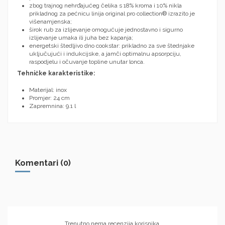
zbog trajnog nehrđajućeg čelika s 18% kroma i 10% nikla
prikladnog za pećnicu linija original pro collection® izrazito je
višenamjenska;
širok rub za izlijevanje omogućuje jednostavno i sigurno
izlijevanje umaka ili juha bez kapanja;
energetski štedljivo dno cookstar: prikladno za sve štednjake
uključujući i indukcijske, a jamči optimalnu apsorpciju,
raspodjelu i očuvanje topline unutar lonca.
Tehničke karakteristike:
Materijal: inox
Promjer: 24 cm
Zapremnina: 9.1 l
Komentari (0)
Trenutno nema recenzija korisnika.