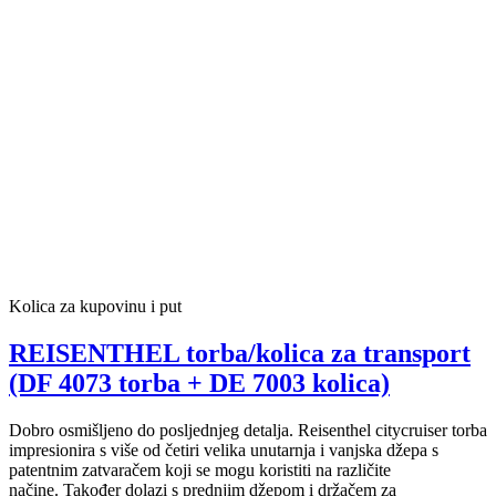
Kolica za kupovinu i put
REISENTHEL torba/kolica za transport
(DF 4073 torba + DE 7003 kolica)
Dobro osmišljeno do posljednjeg detalja. Reisenthel citycruiser torba
impresionira s više od četiri velika unutarnja i vanjska džepa s
patentnim zatvaračem koji se mogu koristiti na različite
načine. Također dolazi s prednjim džepom i držačem za