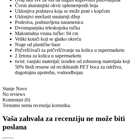
Čvrsti aluminijski okvir oplemenjenih boja
Uklonjiva podstava koja se može prati s kopčom
Uklonjivi mrežasti unutarnji džep
Podesiva, podstavljena naramenica
Dvostupanjska teleskopska ručka
Maksimalna visina ručke: 94 cm
Veliki kotači koji se glatko okreću
Noge od plastične baze
Pričvršćivači za pričvršćivanje na kolica u supermarketu
2 žetona za kolica u supermarketu
twist: vanjski materijal: izrađen od robusnog materijala koji
50% štedi resurse od recikliranih PET boca za održivu,
dugotrajnu upotrebu, vodoodbojan
Stanje
Novo
No reviews
Komentari (0)
Trenutno nema recenzija korisnika.
Vaša zahvala za recenziju ne može biti
poslana