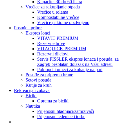
Kapacitet 30 do 60 litara
Vrećice za sakupljanje otpada
Vrećice u rolama
Kompostabilne vrećice
Vrećice pakirane razdvojeno
Posuđe i pribor
Ekspres lonci
VITAVIT PREMIUM
Rezervne brtve
VITAQUICK PREMIUM
Rezervni dijelovi
Servis FISSLER ekspres lonaca i posuđa, za
Zagreb besplatan dolazak na Vašu adresu
Poklopci i umeci za kuhanje na pari
Posuđe za pripremu hrane
Setovi posuđa
Kutije za kruh
Rekreacija i zabava
Bicikl
Oprema za bicikl
Nautika
Prijenosni hladnjaci/zamrzivači
Prijenosne ledenice i torbe