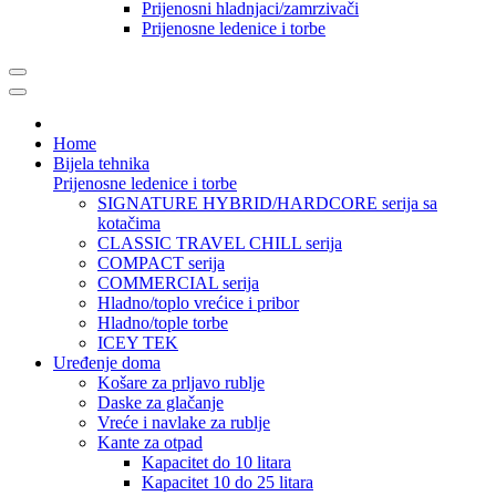
Prijenosni hladnjaci/zamrzivači
Prijenosne ledenice i torbe
Home
Bijela tehnika
Prijenosne ledenice i torbe
SIGNATURE HYBRID/HARDCORE serija sa
kotačima
CLASSIC TRAVEL CHILL serija
COMPACT serija
COMMERCIAL serija
Hladno/toplo vrećice i pribor
Hladno/tople torbe
ICEY TEK
Uređenje doma
Košare za prljavo rublje
Daske za glačanje
Vreće i navlake za rublje
Kante za otpad
Kapacitet do 10 litara
Kapacitet 10 do 25 litara