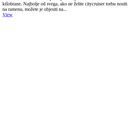
kišobrane. Najbolje od svega, ako ne želite citycruiser torbu nositi
na ramenu, možete je objesiti na...
View