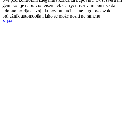
Sve pod kontrolom Elegantna kolica za kupovinu, čvrst svestrani
genij koji je napravio reisenthel. Carrycruiser vam pomaže da
udobno kotrljate svoju kupovinu kući, stane u gotovo svaki
prtljažnik automobila i lako se može nositi na ramenu.
View