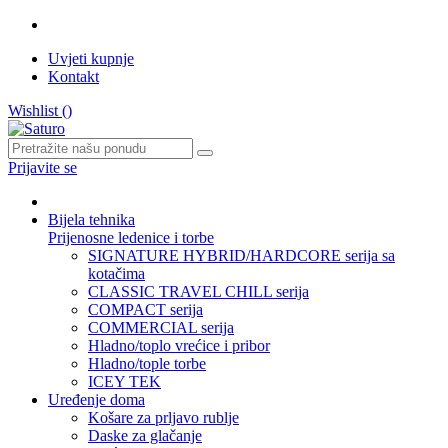
Uvjeti kupnje
Kontakt
Wishlist (
)
Prijavite se
Bijela tehnika
Prijenosne ledenice i torbe
SIGNATURE HYBRID/HARDCORE serija sa
kotačima
CLASSIC TRAVEL CHILL serija
COMPACT serija
COMMERCIAL serija
Hladno/toplo vrećice i pribor
Hladno/tople torbe
ICEY TEK
Uređenje doma
Košare za prljavo rublje
Daske za glačanje