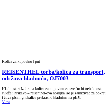
Kolica za kupovinu i put
REISENTHEL torba/kolica za transport,
održava hladnoću, OJ7003
Hladni start Izolirana kolica za kupovinu za sve što bi trebalo ostati
svježe i hrskavo – reisenthel-ova nosiljka iso je zamrzivač za pokret
i čuva pića i grickalice prekrasno hladnima na plaži.
View