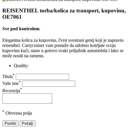
REISENTHEL torba/kolica za transport, kupovinu,
OE7061
Sve pod kontrolom
Elegantna kolica za kupovinu, čvrst svestrani genij koji je napravio
reisenthel.
Carrycruiser vam pomaže da udobno kotrljate svoju
kupovinu kući, stane u gotovo svaki prtljažnik automobila i lako se
može nositi na ramenu.
Quality:
*
Titula
*
Vaše ime
*
Recenzija
*
Obvezna polja
Poništi
Pošalji