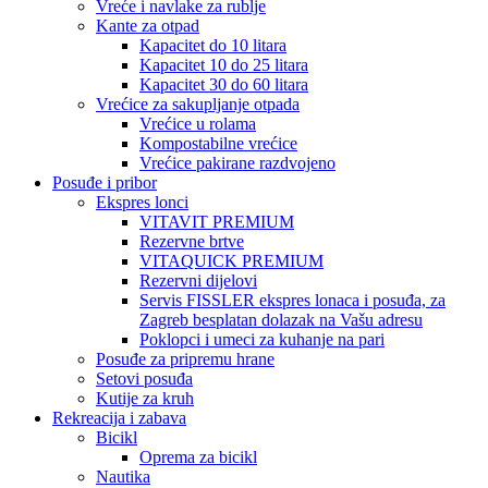
Vreće i navlake za rublje
Kante za otpad
Kapacitet do 10 litara
Kapacitet 10 do 25 litara
Kapacitet 30 do 60 litara
Vrećice za sakupljanje otpada
Vrećice u rolama
Kompostabilne vrećice
Vrećice pakirane razdvojeno
Posuđe i pribor
Ekspres lonci
VITAVIT PREMIUM
Rezervne brtve
VITAQUICK PREMIUM
Rezervni dijelovi
Servis FISSLER ekspres lonaca i posuđa, za
Zagreb besplatan dolazak na Vašu adresu
Poklopci i umeci za kuhanje na pari
Posuđe za pripremu hrane
Setovi posuđa
Kutije za kruh
Rekreacija i zabava
Bicikl
Oprema za bicikl
Nautika