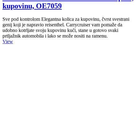
kupovinu, OE7059
Sve pod kontrolom Elegantna kolica za kupovinu, čvrst svestrani
genij koji je napravio reisenthel. Carrycruiser vam pomaže da
udobno kotrljate svoju kupovinu kući, stane u gotovo svaki
prtljažnik automobila i lako se može nositi na ramenu.
View