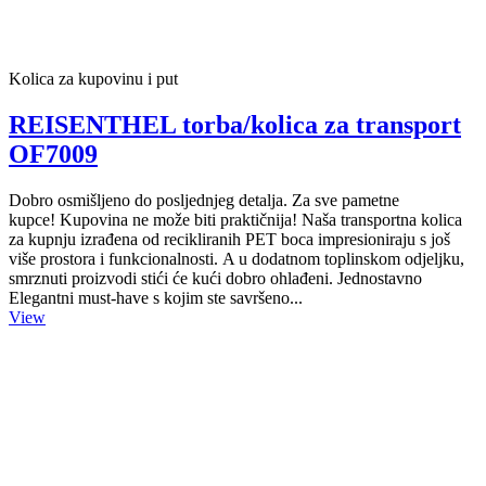
Kolica za kupovinu i put
REISENTHEL torba/kolica za transport
OF7009
Dobro osmišljeno do posljednjeg detalja. Za sve pametne
kupce! Kupovina ne može biti praktičnija! Naša transportna kolica
za kupnju izrađena od recikliranih PET boca impresioniraju s još
više prostora i funkcionalnosti. A u dodatnom toplinskom odjeljku,
smrznuti proizvodi stići će kući dobro ohlađeni. Jednostavno
Elegantni must-have s kojim ste savršeno...
View