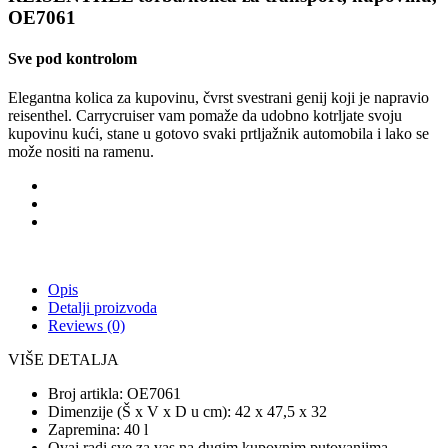
OE7061
Sve pod kontrolom
Elegantna kolica za kupovinu, čvrst svestrani genij koji je napravio
reisenthel.
Carrycruiser vam pomaže da udobno kotrljate svoju
kupovinu kući, stane u gotovo svaki prtljažnik automobila i lako se
može nositi na ramenu.
Opis
Detalji proizvoda
Reviews
(0)
VIŠE DETALJA
Broj artikla: OE7061
Dimenzije (Š x V x D u cm): 42 x 47,5 x 32
Zapremina: 40 l
Ovaj radi sve za vas na dugim kupovnim putovanjima