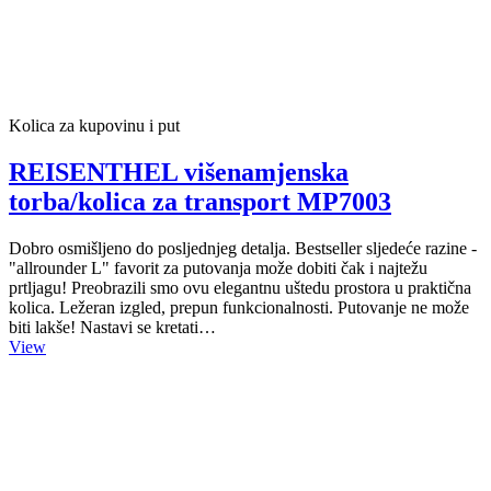
Kolica za kupovinu i put
REISENTHEL višenamjenska
torba/kolica za transport MP7003
Dobro osmišljeno do posljednjeg detalja. Bestseller sljedeće razine -
"allrounder L" favorit za putovanja može dobiti čak i najtežu
prtljagu! Preobrazili smo ovu elegantnu uštedu prostora u praktična
kolica. Ležeran izgled, prepun funkcionalnosti. Putovanje ne može
biti lakše! Nastavi se kretati…
View