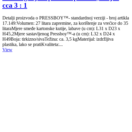
cca 3 : 1
Detalji proizvoda o PRESSBOY™- standardnoj verziji - broj artikla
17.149:Volumen: 27 litara zapremine, za korištenje za vrećice do 35
litaraMjere smeđe kartonske kutije, labave (u cm): L31 x D23 x
H45,2Mjere sastavljenog Pressboy™-a (u cm): L32 x D24 x
H49Boja: tirkizno/sivaTežina: ca. 3,5 kgMaterijal: izdržljiva
plastika, lako se pratiKvaliteta:...
View