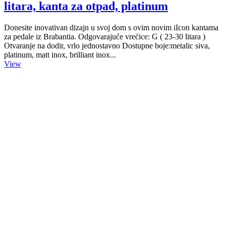
litara, kanta za otpad, platinum
Donesite inovativan dizajn u svoj dom s ovim novim iIcon kantama
za pedale iz Brabantia. Odgovarajuće vrećice: G ( 23-30 litara )
Otvaranje na dodir, vrlo jednostavno Dostupne boje:metalic siva,
platinum, matt inox, brilliant inox...
View