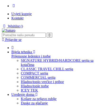
Uvjeti kupnje
Kontakt
Wishlist (
)
Prijavite se
Bijela tehnika
Prijenosne ledenice i torbe
SIGNATURE HYBRID/HARDCORE serija sa
kotačima
CLASSIC TRAVEL CHILL serija
COMPACT serija
COMMERCIAL serija
Hladno/toplo vrećice i pribor
Hladno/tople torbe
ICEY TEK
Uređenje doma
Košare za prljavo rublje
Daske za glačanje