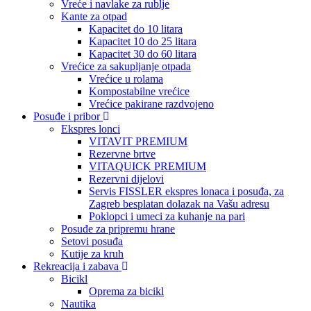
Vreće i navlake za rublje
Kante za otpad
Kapacitet do 10 litara
Kapacitet 10 do 25 litara
Kapacitet 30 do 60 litara
Vrećice za sakupljanje otpada
Vrećice u rolama
Kompostabilne vrećice
Vrećice pakirane razdvojeno
Posuđe i pribor
Ekspres lonci
VITAVIT PREMIUM
Rezervne brtve
VITAQUICK PREMIUM
Rezervni dijelovi
Servis FISSLER ekspres lonaca i posuđa, za
Zagreb besplatan dolazak na Vašu adresu
Poklopci i umeci za kuhanje na pari
Posuđe za pripremu hrane
Setovi posuđa
Kutije za kruh
Rekreacija i zabava
Bicikl
Oprema za bicikl
Nautika