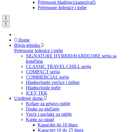
Prijenosni hladnjaci/zamrzivači
Prijenosne ledenice i torbe
Home
Bijela tehnika
Prijenosne ledenice i torbe
SIGNATURE HYBRID/HARDCORE serija sa
kotačima
CLASSIC TRAVEL CHILL serija
COMPACT serija
COMMERCIAL serija
Hladno/toplo vrećice i pribor
Hladno/tople torbe
ICEY TEK
Uređenje doma
Košare za prljavo rublje
Daske za glačanje
Vreće i navlake za rublje
Kante za otpad
Kapacitet do 10 litara
Kapacitet 10 do 25 litara