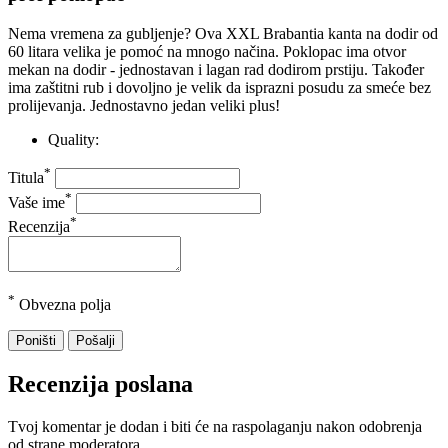
Nema vremena za gubljenje?
Ova XXL Brabantia kanta na dodir od
60 litara velika je pomoć na mnogo načina.
Poklopac ima otvor
mekan na dodir - jednostavan i lagan rad dodirom prstiju.
Također
ima zaštitni rub i dovoljno je velik da isprazni posudu za smeće bez
prolijevanja.
Jednostavno jedan veliki plus!
Quality:
*
Titula
*
Vaše ime
*
Recenzija
*
Obvezna polja
Poništi
Pošalji
Recenzija poslana
Tvoj komentar je dodan i biti će na raspolaganju nakon odobrenja
od strane moderatora.