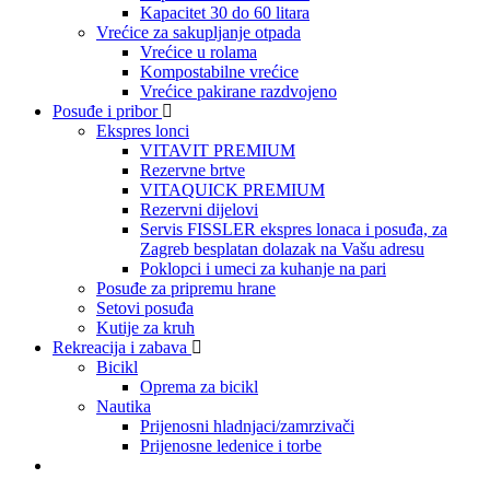
Kapacitet 30 do 60 litara
Vrećice za sakupljanje otpada
Vrećice u rolama
Kompostabilne vrećice
Vrećice pakirane razdvojeno
Posuđe i pribor
Ekspres lonci
VITAVIT PREMIUM
Rezervne brtve
VITAQUICK PREMIUM
Rezervni dijelovi
Servis FISSLER ekspres lonaca i posuđa, za
Zagreb besplatan dolazak na Vašu adresu
Poklopci i umeci za kuhanje na pari
Posuđe za pripremu hrane
Setovi posuđa
Kutije za kruh
Rekreacija i zabava
Bicikl
Oprema za bicikl
Nautika
Prijenosni hladnjaci/zamrzivači
Prijenosne ledenice i torbe