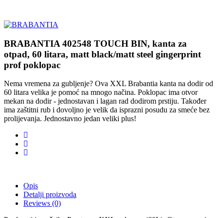
BRABANTIA 402548 TOUCH BIN, kanta za
otpad, 60 litara, matt black/matt steel gingerprint
prof poklopac
Nema vremena za gubljenje?
Ova XXL Brabantia kanta na dodir od
60 litara velika je pomoć na mnogo načina.
Poklopac ima otvor
mekan na dodir - jednostavan i lagan rad dodirom prstiju.
Također
ima zaštitni rub i dovoljno je velik da isprazni posudu za smeće bez
prolijevanja.
Jednostavno jedan veliki plus!
Opis
Detalji proizvoda
Reviews
(0)