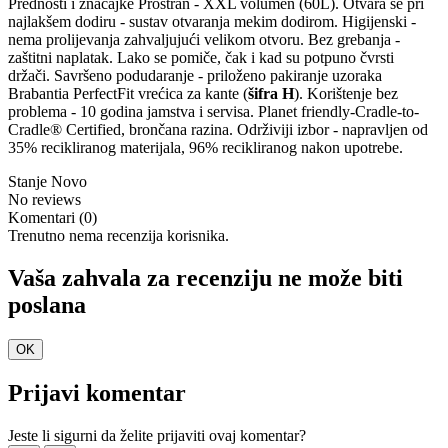
Prednosti i značajke
Prostran - XXL volumen (60L).
Otvara se pri
najlakšem dodiru - sustav otvaranja mekim dodirom.
Higijenski -
nema prolijevanja zahvaljujući velikom otvoru.
Bez grebanja -
zaštitni naplatak.
Lako se pomiče, čak i kad su potpuno čvrsti
držači.
Savršeno podudaranje - priloženo pakiranje uzoraka
Brabantia PerfectFit vrećica za kante (
šifra H
).
Korištenje bez
problema - 10 godina jamstva i servisa.
Planet friendly-Cradle-to-
Cradle® Certified, brončana razina.
Održiviji izbor - napravljen od
35% recikliranog materijala, 96% recikliranog nakon upotrebe.
Stanje
Novo
No reviews
Komentari (0)
Trenutno nema recenzija korisnika.
Vaša zahvala za recenziju ne može biti
poslana
OK
Prijavi komentar
Jeste li sigurni da želite prijaviti ovaj komentar?