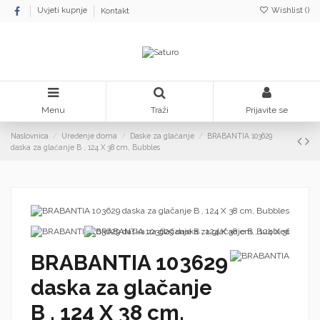
Wishlist (
)
Uvjeti kupnje
Kontakt
Menu
Traži
Prijavite se
Naslovnica
Uređenje doma
Daske za glačanje
BRABANTIA 103629
daska za glačanje B , 124 X 38 cm, Bubbles
BRABANTIA 103629
daska za glačanje
B , 124 X 38 cm,