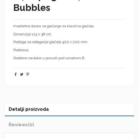
Bubbles
Kvalitetna daska za glačanje za klasična glačala.
Dimenzije 124 x 38 cm.
Podloga za odlaganje glačala 400 x 200 mm
Podesiva.
Dodatne navlake u ponudi pod oznakom B
Detalji proizvoda
Reviews
(0)